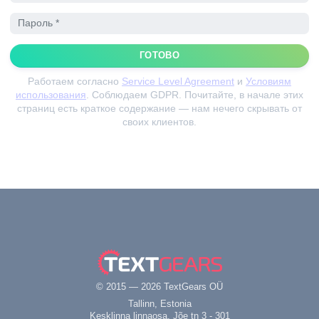
ГОТОВО
Работаем согласно
Service Level Agreement
и
Условиям
использования
. Соблюдаем GDPR.
Почитайте, в начале этих
страниц есть краткое содержание — нам нечего скрывать от
своих клиентов.
© 2015 — 2026 TextGears OÜ
Tallinn, Estonia
Kesklinna linnaosa, Jõe tn 3 - 301