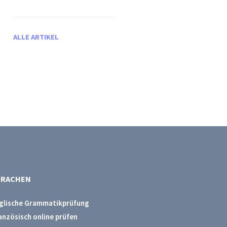
ALLE ARTIKEL
PRACHEN
glische Grammatikprüfung
anzösisch online prüfen