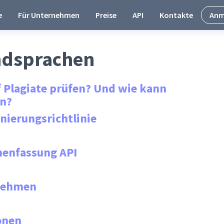
e
Für Unternehmen
Preise
API
Kontakte
Anm
mdsprachen
 Plagiate prüfen? Und wie kann
en?
nierungsrichtlinie
enfassung API
rnehmen
onen