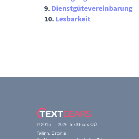
9.
Dienstgütevereinbarung
10.
Lesbarkeit
© 2015 — 2026 TextGears OÜ
Tallinn, Estonia