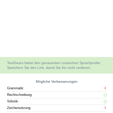
TextGears bietet den genauesten russischen Sprachprüfer.
Speichern Sie den Link, damit Sie ihn nicht verlieren:
Mögliche Verbesserungen
Grammatik:
4
Rechtschreibung:
Stilistik:
Zeichensetzung:
3