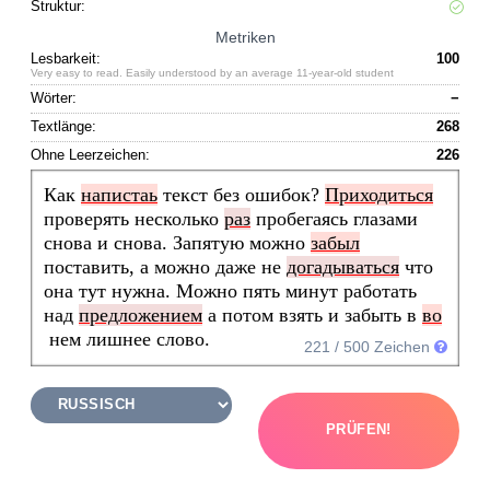
Struktur:
Metriken
Lesbarkeit:
100
Very easy to read. Easily understood by an average 11-year-old student
Wörter:
−
Textlänge:
268
Ohne Leerzeichen:
226
Как 
напистаь
 текст без ошибок? 
Приходиться
проверять несколько 
раз
 пробегаясь глазами 
снова и снова. Запятую можно 
забыл
поставить, а можно даже не 
догадываться
 что 
она тут нужна. Можно пять минут работать 
над 
предложением
 а потом взять и забыть в 
во
 нем лишнее слово.
221
/ 500 Zeichen
PRÜFEN!