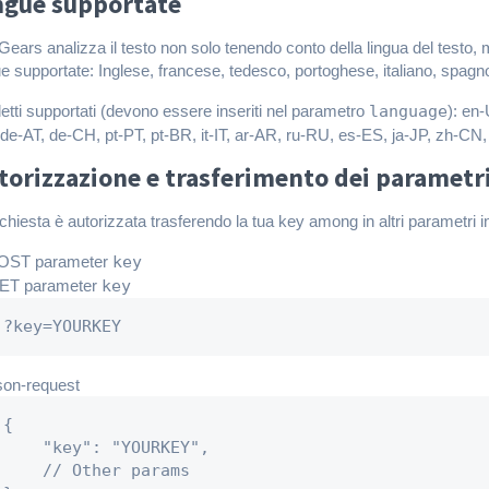
ngue supportate
Gears analizza il testo non solo tenendo conto della lingua del testo,
ue supportate: Inglese, francese, tedesco, portoghese, italiano, spag
aletti supportati (devono essere inseriti nel parametro
language
): en
de-AT, de-CH, pt-PT, pt-BR, it-IT, ar-AR, ru-RU, es-ES, ja-JP, zh-CN
torizzazione e trasferimento dei parametr
ichiesta è autorizzata trasferendo la tua key among in altri parametri 
OST parameter
key
ET parameter
key
?key=YOURKEY
son-request
{

    "key": "YOURKEY",

    // Other params
