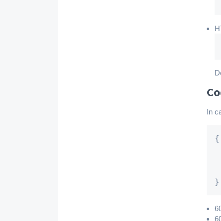
H
D
Co
In c
{

 
 
 
}
6
6