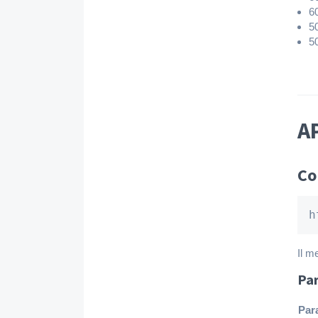
6
50
50
AP
Co
h
Il m
Par
Par