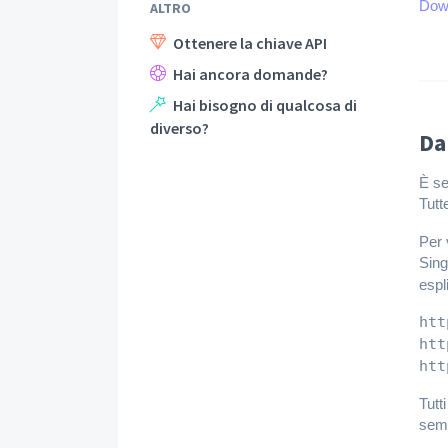
Dow
ALTRO
Ottenere la chiave API
Hai ancora domande?
Hai bisogno di qualcosa di
diverso?
Da
È se
Tutt
Per 
Sing
espl
htt
htt
htt
Tutt
semb