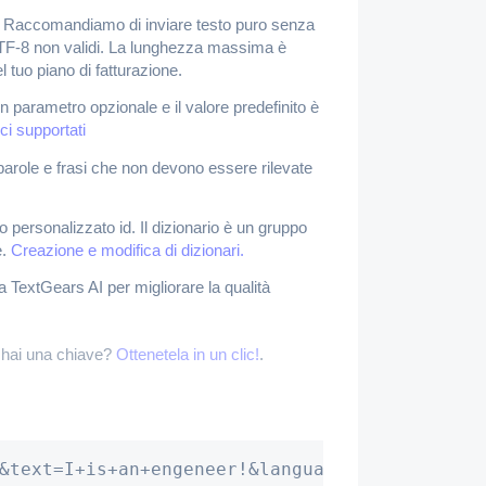
. Raccomandiamo di inviare testo puro senza
TF-8 non validi. La lunghezza massima è
l tuo piano di fatturazione.
n parametro opzionale e il valore predefinito è
ci supportati
 parole e frasi che non devono essere rilevate
o personalizzato id. Il dizionario è un gruppo
e.
Creazione e modifica di dizionari.
a TextGears AI per migliorare la qualità
 hai una chiave?
Ottenetela in un clic!
.
&text=I+is+an+engeneer!&language=en-GB