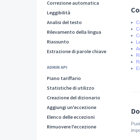
Correzione automatica
Co
Leggibilità
Analisi del testo
C
Co
Rilevamento della lingua
C
Riassunto
Le
An
Estrazione di parole chiave
R
R
ADMIN API
E
Piano tariffario
Statistiche di utilizzo
Creazione del dizionario
Aggiungi un'eccezione
Do
Elenco delle eccezioni
Puoi
Rimuovere l'eccezione
impo