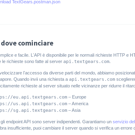
nload TextGears.postman.json
 dove cominciare
mplice e facile. L'API è disponibile per le normali richieste HTTP e HT
e le richieste sono fatte al server
api.textgears.com
.
velocizzare l'accesso da diverse parti del mondo, abbiamo posizionat
apore. Quando invii una richiesta a
api.textgears.com
sceglierem
icitamente richieste al server situato nelle vicinanze per ridurre il rita
ps://eu.api.textgears.com
– Europe
ps://us.api.textgears.com
– America
ps://sg.api.textgears.com
– Asia
i gli endpoint API sono server indipendenti. Garantiamo un
servizio de
ra insufficiente, puoi cambiare il server quando si verifica un errore