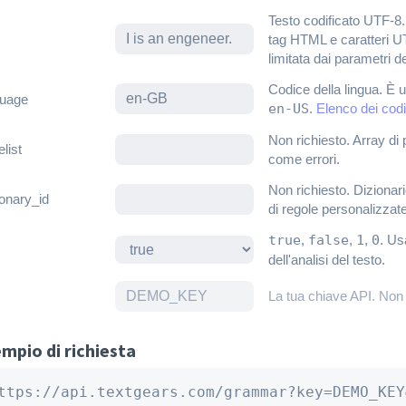
Testo codificato UTF-8
tag HTML e caratteri U
limitata dai parametri de
Codice della lingua. È u
guage
en-US
.
Elenco dei codi
Non richiesto. Array di
elist
come errori.
Non richiesto. Dizionari
ionary_id
di regole personalizzat
true
,
false
,
1
,
0
. Us
dell'analisi del testo.
La tua chiave API. Non
mpio di richiesta
ttps://api.textgears.com/grammar?key=DEMO_KEY