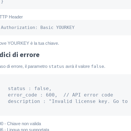
}
TTP Header
Authorization: Basic YOURKEY
ove YOURKEY è la tua chiave.
dici di errore
aso di errore, il parametro
status
avrà il valore
false
.
   status : false,

   error_code : 600,  // API error code

   description : "Invalid license key. Go to 
00 - Chiave non valida
06 - Lingua non supportata