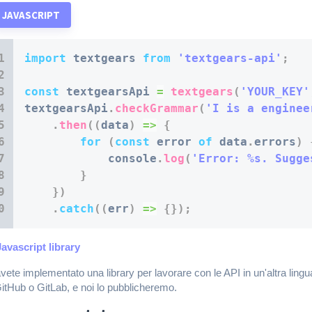
JAVASCRIPT
import
 textgears 
from
'textgears-api'
;
const
 textgearsApi 
=
textgears
(
'YOUR_KEY'
textgearsApi
.
checkGrammar
(
'I is a enginee
.
then
(
(
data
)
=>
{
for
(
const
 error 
of
 data
.
errors
)
            console
.
log
(
'Error: %s. Sugge
}
}
)
.
catch
(
(
err
)
=>
{
}
)
;
Javascript library
vete implementato una library per lavorare con le API in un'altra ling
itHub o GitLab, e noi lo pubblicheremo.