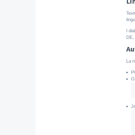
Li
Text
ling
I di
DE, 
Au
La r
P
G
J