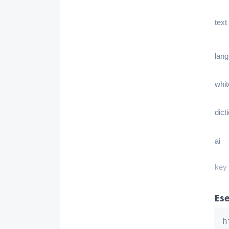
text
lan
whit
dict
ai
key
Ese
h