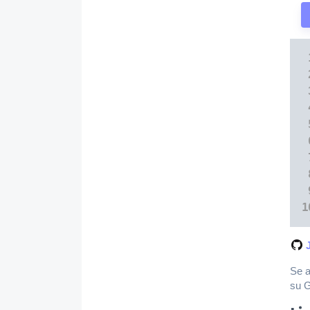
Se a
su G