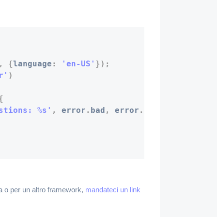
,
{
language
:
'en-US'
}
)
;
r'
)
{
stions: %s'
,
 error
.
bad
,
 error
.
better
.
join
(
', 
ua o per un altro framework,
mandateci un link